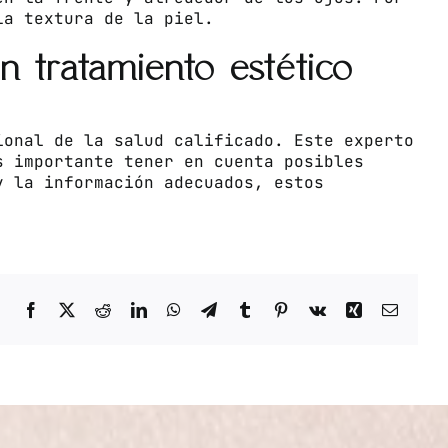
la textura de la piel.
 tratamiento estético
ional de la salud calificado. Este experto
s importante tener en cuenta posibles
y la información adecuados, estos
Facebook
X
Reddit
LinkedIn
WhatsApp
Telegram
Tumblr
Pinterest
Vk
Xing
Correo
electrón