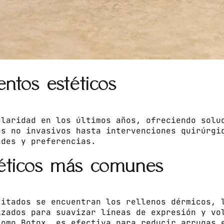
entos estéticos
ularidad en los últimos años, ofreciendo solu
os no invasivos hasta intervenciones quirúrgi
ades y preferencias.
téticos más comunes
citados se encuentran los rellenos dérmicos, 
izados para suavizar líneas de expresión y vo
como Botox, es efectiva para reducir arrugas 